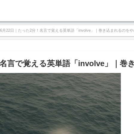
年06月22日｜たった2分！名言で覚える英単語「involve」｜巻き込まれるのを
分！名言で覚える英単語「involve」