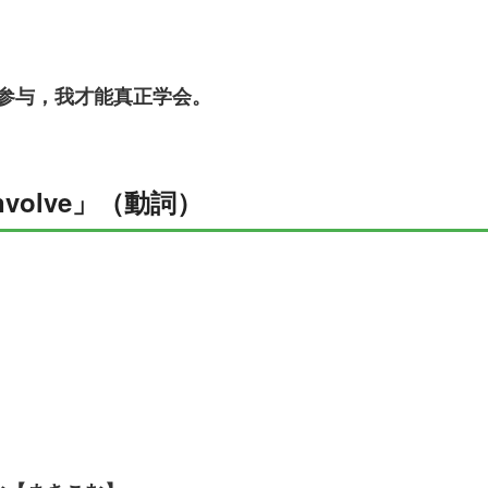
参与，我才能
真正学会。
volve」（動詞）
う