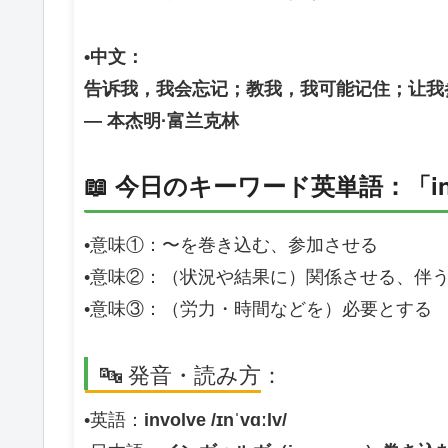
•中文：
告诉我，我会忘记；教我，我可能记住；让我
— 本杰明·富兰克林
📖 今日のキーワード英単語：「in
•意味①：〜を巻き込む、参加させる
•意味②：（状況や結果に）関係させる、伴
•意味③：（労力・時間などを）必要とする
🔤 発音・読み方：
•英語：
involve /ɪnˈvɑːlv/