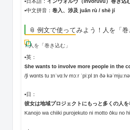
•日本語：
インヴォルヴ（invoruvu）巻き
•中文拼音：
卷入、涉及 juǎn rù / shè jí
📎 例文で使ってみよう！人を「
1.人を「巻き込む」
•英：
She wants to involve more people in the c
/ʃi wɑnts tu ɪnˈvɑːlv mɔːr ˈpiːpl ɪn ðə kəˈmjuːnə
•日：
彼女は地域プロジェクトにもっと多くの人を
Kanojo wa chiiki purojekuto ni motto ōku no hi