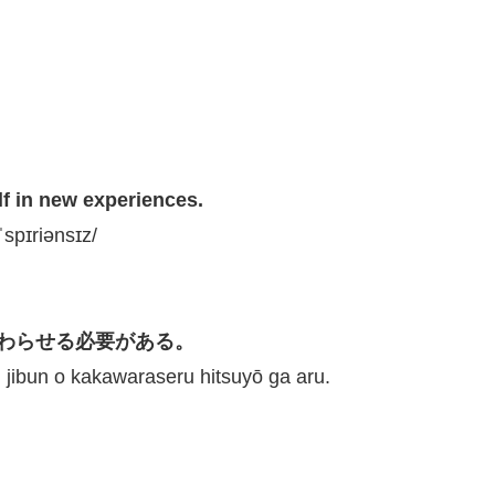
lf in new experiences.
kˈspɪriənsɪz/
わらせる必要がある。
i jibun o kakawaraseru hitsuyō ga aru.