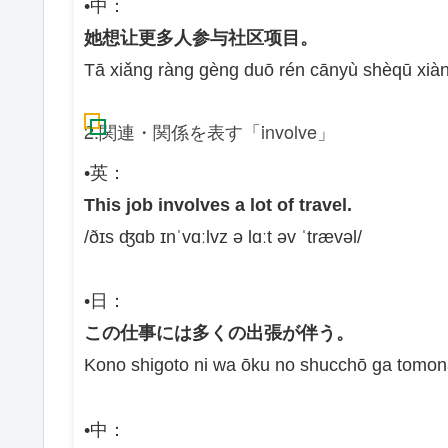
•中：
她想让更多人参与社区项目。
Tā xiǎng ràng gèng duō rén cānyù shèqū xià
2.関連・関係を表す「involve」
•英：
This job involves a lot of travel.
/ðɪs ʤɑb ɪnˈvɑːlvz ə lɑːt əv ˈtrævəl/
•日：
この仕事には多くの出張が伴う。
Kono shigoto ni wa ōku no shucchō ga tomon
•中：