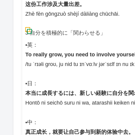
这份工作涉及大量出差。
Zhè fèn gōngzuò shèjí dàliàng chūchāi.
3.自分を積極的に「関わらせる」
•英：
To really grow, you need to involve yourse
/tu ˈrɪəli ɡroʊ, ju nid tu ɪnˈvɑːlv jərˈsɛlf ɪn nu ɪ
•日：
本当に成長するには、新しい経験に自分を関
Hontō ni seichō suru ni wa, atarashii keiken n
•中：
真正成长，就要让自己参与到新的体验中去。