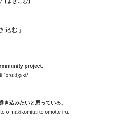
込む【まきこむ】
巻き込む」
ommunity project.
ti ˈprɑːdʒɛkt/
巻き込みたいと思っている。
to o makikomitai to omotte iru.