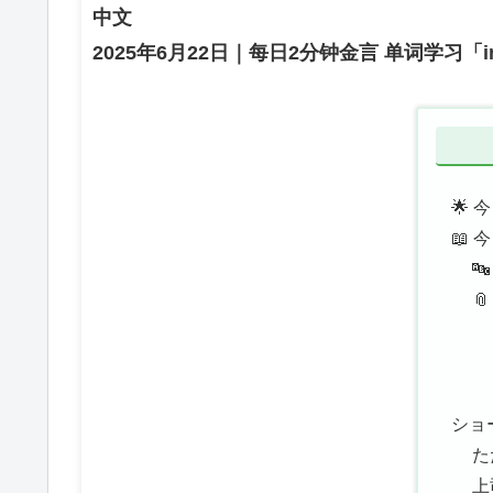
中文
2025年6月22日｜每日2分钟金言 单词学习「i
🌟
📖


ショ
た
上