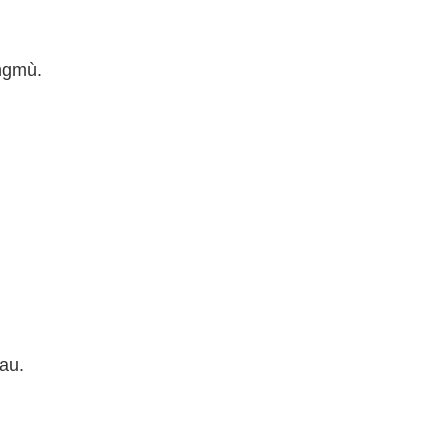
ngmù.
au.