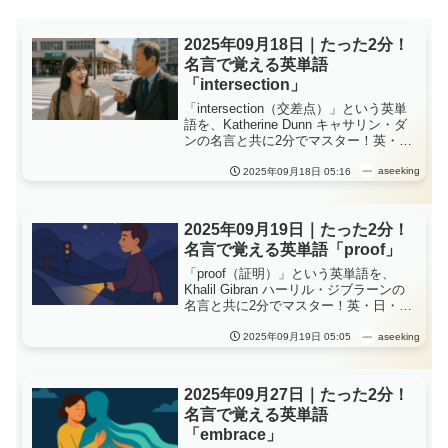
2025年09月18日｜たった2分！
名言で覚える英単語
「intersection」
「intersection（交差点）」という英単
語を、Katherine Dunn キャサリン・ダ
ンの名言と共に2分でマスター！英・
日・中の3言語例文や発音、ショートス
トーリーで理解が深まる毎日英語学
aseeking
2025年09月18日 05:16
習、「intersection」が教える、“交わる
場所にこそ、物語が生まれる”
2025年09月19日｜たった2分！
名言で覚える英単語「proof」
「proof（証明）」という英単語を、
Khalil Gibran ハーリル・ジブラーンの
名言と共に2分でマスター！英・日・中
の3言語例文や発音、ショートストーリ
ーで理解が深まる毎日英語学習、
aseeking
2025年09月19日 05:05
「proof」が教える、“信じるとは、証明
ではなく、歩みの積み重ね”
2025年09月27日｜たった2分！
名言で覚える英単語
「embrace」