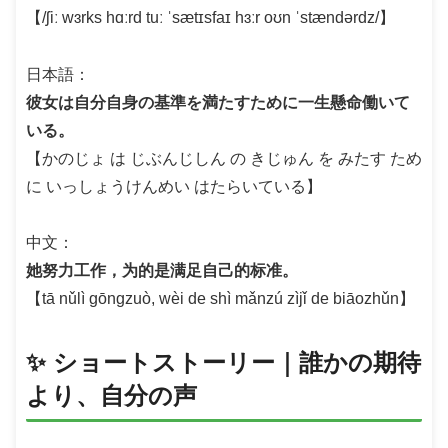
【/ʃiː wɜrks hɑːrd tuː ˈsætɪsfaɪ hɜːr oʊn ˈstændərdz/】
日本語：
彼女は自分自身の基準を満たすために一生懸命働いて
いる。
【かのじょ は じぶんじしん の きじゅん を みたす ため
に いっしょうけんめい はたらいている】
中文：
她努力工作，为的是满足自己的标准。
【tā nǔlì gōngzuò, wèi de shì mǎnzú zìjǐ de biāozhǔn】
✨ ショートストーリー｜誰かの期待
より、自分の声