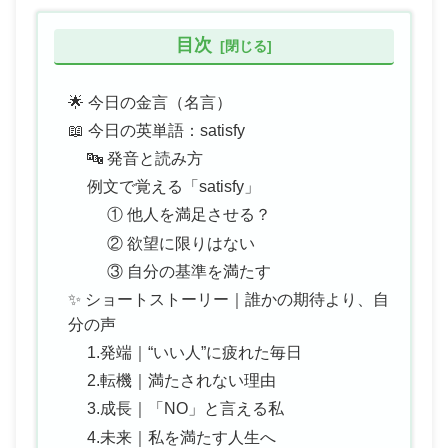
目次
🌟 今日の金言（名言）
📖 今日の英単語：satisfy
🔤 発音と読み方
例文で覚える「satisfy」
① 他人を満足させる？
② 欲望に限りはない
③ 自分の基準を満たす
✨ ショートストーリー｜誰かの期待より、自
分の声
1.発端｜“いい人”に疲れた毎日
2.転機｜満たされない理由
3.成長｜「NO」と言える私
4.未来｜私を満たす人生へ