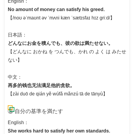
English：
No amount of money can satisfy his greed.
【/noʊ əˈmaʊnt əv ˈmʌni kæn ˈsætɪsfaɪ hɪz ɡriːd/】
日本語：
どんなにお金を積んでも、彼の欲は満たせない。
【どんなに おかね を つんでも、かれ の よく は みたせ
ない】
中文：
再多的钱也无法满足他的贪欲。
【zài duō de qián yě wúfǎ mǎnzú tā de tānyù】
③ 自分の基準を満たす
English：
She works hard to satisfy her own standards.