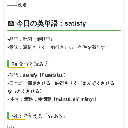
—— 佚名
📖 今日の英単語：satisfy
•品詞：動詞（他動詞）
•意味：満足させる、納得させる、条件を満たす
🔤 発音と読み方
•英語：
satisfy【/ˈsætɪsfaɪ/】
•日本語：
満足させる、納得させる【まんぞくさせる、
なっとくさせる】
• 中文：
满足，使满意【mǎnzú, shǐ mǎnyì】
例文で覚える「satisfy」