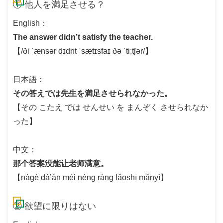
① 他人を満足させる？
English：
The answer didn’t satisfy the teacher.
【/ði ˈænsər dɪdnt ˈsætɪsfaɪ ðə ˈtiːtʃər/】
日本語：
その答えでは先生を満足させられなかった。
【その こたえ では せんせい を まんぞく させられなか
った】
中文：
那个答案没能让老师满意。
【nàgè dá’àn méi néng ràng lǎoshī mǎnyì】
② 欲望に限りはない