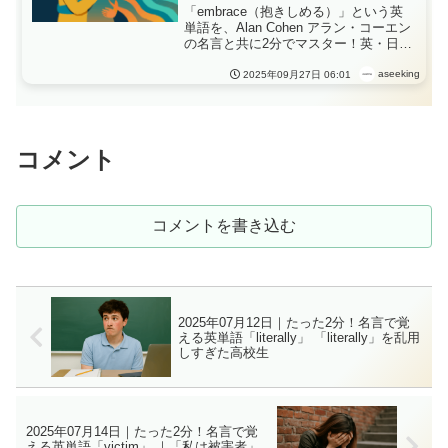
「embrace（抱きしめる）」という英
単語を、Alan Cohen アラン・コーエン
の名言と共に2分でマスター！英・日・
中の3言語例文や発音、ショートストー
リーで理解が深まる毎日英語学習、
aseeking
2025年09月27日 06:01
「embrace」が教える、“受け入れると
は、変化を抱きしめる勇気”
コメント
コメントを書き込む
2025年07月12日｜たった2分！名言で覚
える英単語「literally」 「literally」を乱用
しすぎた高校生
2025年07月14日｜たった2分！名言で覚
える英単語「victim」 ｜「私は被害者」