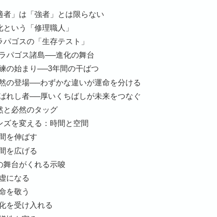
「適者」は「強者」とは限らない
進化という「修理職人」
ガラパゴスの「生存テスト」
ラパゴス諸島──進化の舞台
練の始まり──3年間の干ばつ
然の登場──わずかな違いが運命を分ける
ばれし者──厚いくちばしが未来をつなぐ
偶然と必然のタッグ
レンズを変える：時間と空間
間を伸ばす
間を広げる
この舞台がくれる示唆
虚になる
命を敬う
化を受け入れる