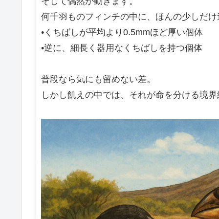
そして偶然が動きます。
何千羽ものフィンチの中に、ほんの少しだけ
•くちばしが平均より0.5mmほど厚い個体
•逆に、細長く器用なくちばしを持つ個体
普段なら気にも留めない差。
しかし飢えの中では、それが命を分ける境界