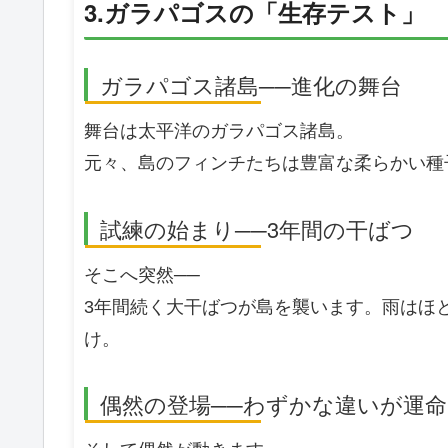
3.ガラパゴスの「生存テスト」
ガラパゴス諸島──進化の舞台
舞台は太平洋のガラパゴス諸島。
元々、島のフィンチたちは豊富な柔らかい種
試練の始まり──3年間の干ばつ
そこへ突然──
3年間続く大干ばつが島を襲います。雨はほ
け。
偶然の登場──わずかな違いが運