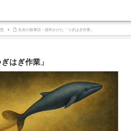
恵
生命の叙事詩：億年かけた「つぎはぎ作業」
つぎはぎ作業」