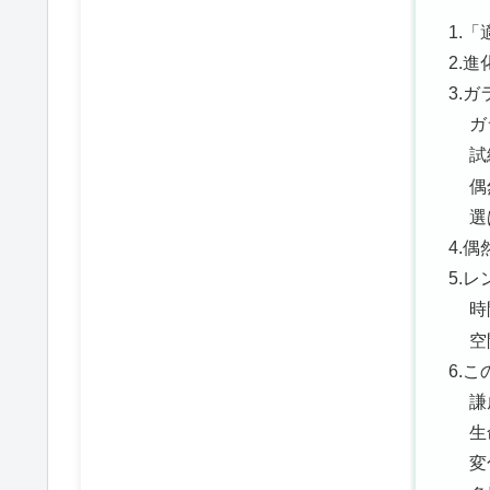
1.
2.
3.
ガ
試
偶
選
4.
5.
時
空
6.
謙
生
変