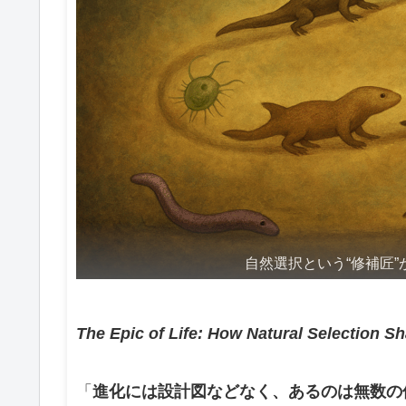
自然選択という“修補匠
The Epic of Life: How Natural Selection S
「
進化には設計図などなく、あるのは無数の偶