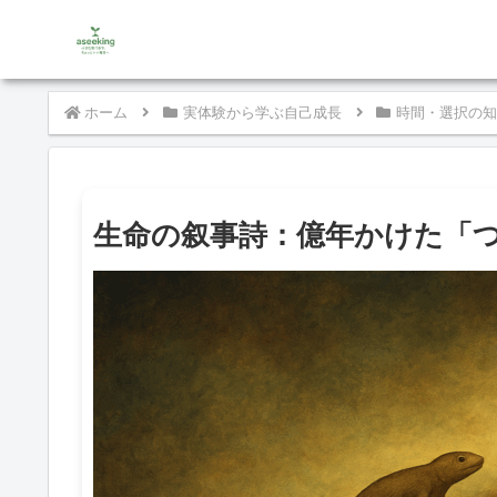
ホーム
実体験から学ぶ自己成長
時間・選択の知
生命の叙事詩：億年かけた「