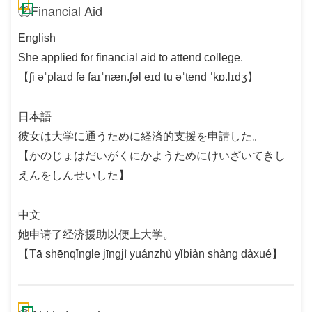
②Financial Aid
English
She applied for financial aid to attend college.
【ʃi əˈplaɪd fə faɪˈnæn.ʃəl eɪd tu əˈtend ˈkɒ.lɪdʒ】
日本語
彼女は大学に通うために経済的支援を申請した。
【かのじょはだいがくにかようためにけいざいてきし
えんをしんせいした】
中文
她申请了经济援助以便上大学。
【Tā shēnqǐngle jīngjì yuánzhù yǐbiàn shàng dàxué】