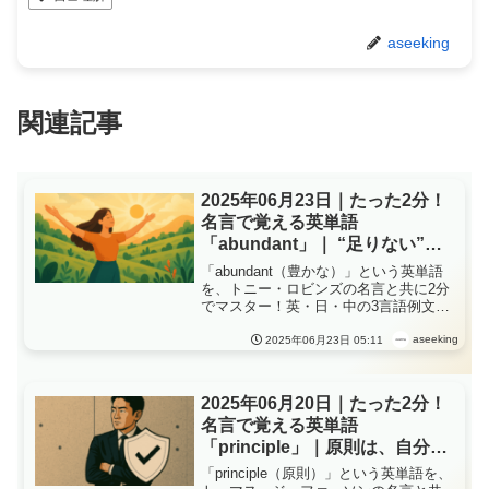
aseeking
関連記事
2025年06月23日｜たった2分！
名言で覚える英単語
「abundant」｜ “足りない”思
考を手放した日
「abundant（豊かな）」という英単語
を、トニー・ロビンズの名言と共に2分
でマスター！英・日・中の3言語例文や
発音、ショートストーリーを通して、
豊かさは、「足りない」と思わないと
aseeking
2025年06月23日 05:11
ころから生まれ。
2025年06月20日｜たった2分！
名言で覚える英単語
「principle」｜原則は、自分を
守る盾だった
「principle（原則）」という英単語を、