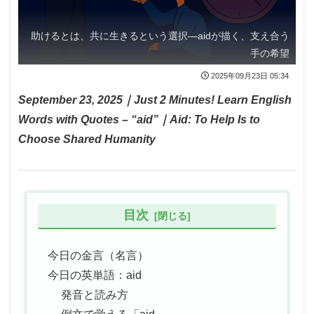
助けるとは、共に生きるという選択—aidが描く、支え合う
手の希望
2025年09月23日 05:34
September 23, 2025｜Just 2 Minutes! Learn English
Words with Quotes – “aid”｜Aid: To Help Is to
Choose Shared Humanity
目次
今日の金言（名言）
今日の英単語：aid
発音と読み方