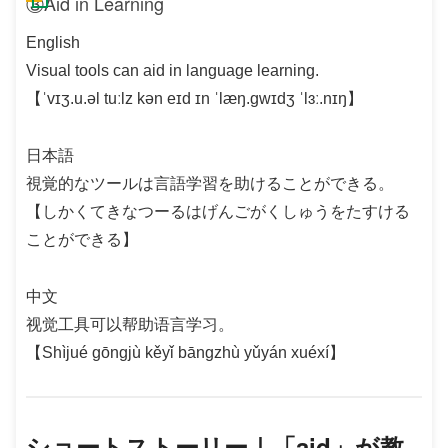
③Aid in Learning
English
Visual tools can aid in language learning.
【ˈvɪʒ.u.əl tuːlz kən eɪd ɪn ˈlæŋ.gwɪdʒ ˈlɜː.nɪŋ】
日本語
視覚的なツールは言語学習を助けることができる。
【しかくてきなつーるはげんごがくしゅうをたすける
ことができる】
中文
视觉工具可以帮助语言学习。
【Shìjué gōngjù kěyǐ bāngzhù yǔyán xuéxí】
ショートストーリー｜「aid」が教