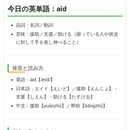
今日の英単語：aid
品詞：名詞／動詞
意味：援助／支援／助ける（困っている人や状況
に対して手を差し伸べること）
発音と読み方
英語：aid【/eɪd/】
日本語：エイド【えいど】／援助【えんじょ】・
支援【しえん】・助ける【たすける】
中文：援助【yuánzhù】／帮助【bāngzhù】