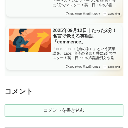
トーマス・ジェファーソンの名言と共
に2分でマスター！英・日・中の3言語
例文や発音、ショートストーリーで理
解が深まる毎日英語学習、原則は、自
aseeking
2025年06月20日 05:05
分を守る盾だった。
2025年09月12日｜たった2分！
名言で覚える英単語
「commence」
「commence（始める）」という英単
語を、Laozi 老子の名言と共に2分でマ
スター！英・日・中の3言語例文や発
音、ショートストーリーで理解が深ま
る毎日英語学習、「commence」が教
aseeking
2025年09月12日 05:11
える、“始まりとは、勇気の証”
コメント
コメントを書き込む