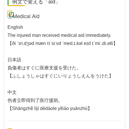
例文で覚える「aid」
①Medical Aid
English
The injured man received medical aid immediately.
【ði ˈɪn.dʒəd mæn rɪˈsiːvd ˈmed.ɪ.kəl eɪd ɪˈmiː.di.ətli】
日本語
負傷者はすぐに医療支援を受けた。
【ふしょうしゃはすぐにいりょうしえんをうけた】
中文
伤者立即得到了医疗援助。
【Shāngzhě lìjí dédàole yīliáo yuánzhù】