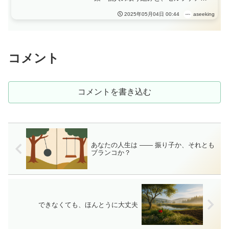
大切さを紹介します。持続可能な働き
方を考えるヒントに。
aseeking
2025年05月04日 00:44
コメント
コメントを書き込む
あなたの人生は ―― 振り子か、それとも
ブランコか？
できなくても、ほんとうに大丈夫