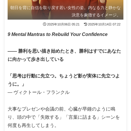
朝日を背に自信を取り戻す若い女性の姿。内なる力と静かな
決意を象徴するイメージ。
2025年10月06日 05:21
2025年10月14日 07:22
9 Mental Mantras to Rebuild Your Confidence
―― 勝利を思い描き始めたとき、勝利はすでにあなた
に向かって歩き出している
「思考は行動に先立つ。ちょうど影が実体に先立つよ
うに。」
― ヴィクトール・フランクル
大事なプレゼンや会議の前、心臓が早鐘のように鳴
り、頭の中で「失敗する」「言葉に詰まる」シーンを
何度も再生してしまう。