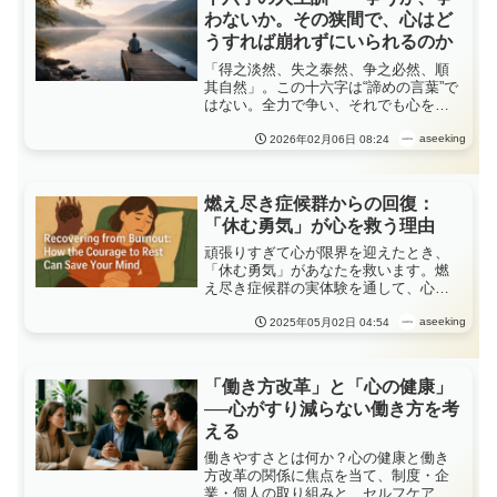
わないか。その狭間で、心はど
うすれば崩れずにいられるのか
「得之淡然、失之泰然、争之必然、順
其自然」。この十六字は“諦めの言葉”で
はない。全力で争い、それでも心を壊
さずに生きるための、現実的な人生哲
学を解き明かす。
aseeking
2026年02月06日 08:24
燃え尽き症候群からの回復：
「休む勇気」が心を救う理由
頑張りすぎて心が限界を迎えたとき、
「休む勇気」があなたを救います。燃
え尽き症候群の実体験を通して、心と
体を回復させるためのセルフケアや働
き方の見直しについて、やさしく語り
aseeking
2025年05月02日 04:54
ます。
「働き方改革」と「心の健康」
──心がすり減らない働き方を考
える
働きやすさとは何か？心の健康と働き
方改革の関係に焦点を当て、制度・企
業・個人の取り組みと、セルフケアの