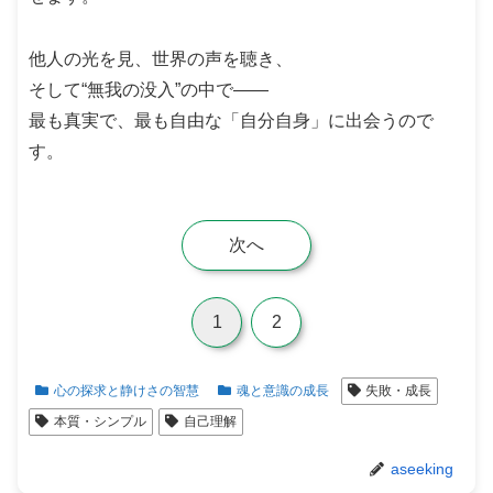
他人の光を見、世界の声を聴き、
そして“無我の没入”の中で――
最も真実で、最も自由な「自分自身」に出会うので
す。
次へ
1
2
心の探求と静けさの智慧
魂と意識の成長
失敗・成長
本質・シンプル
自己理解
aseeking