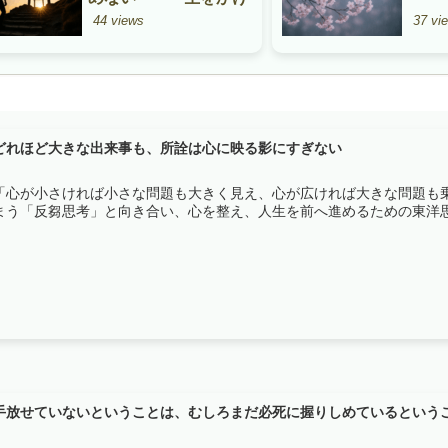
て磨くべき「認知の修
44 views
37 vi
行」
どれほど大きな出来事も、所詮は心に映る影にすぎない
「心が小さければ小さな問題も大きく見え、心が広ければ大きな問題も
まう「反芻思考」と向き合い、心を整え、人生を前へ進めるための東洋
手放せていないということは、むしろまだ必死に握りしめているという