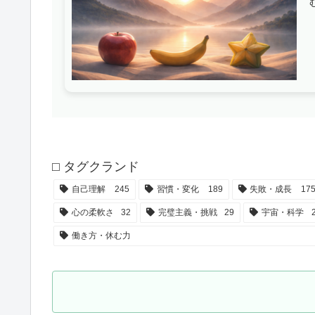
⬜︎ タグクランド
自己理解
245
習慣・変化
189
失敗・成長
17
心の柔軟さ
32
完璧主義・挑戦
29
宇宙・科学
働き方・休む力