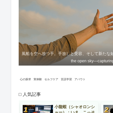
風船を空へ放つ手。手放しと受容、そして新たな始まりの象徴的な一
the open sky—capturing 
心の探求
実体験
セルフケア
言語学習
アバウト
⬜︎ 人気記事
小龍蝦（シャオロンシ
ャー）：いま、こっそ