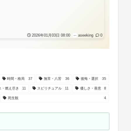
2026年01月03日 08:00
aseeking
0
時間・格局
37
無常・八苦
36
後悔・選択
35
ス・燃え尽き
11
スピリチュアル
11
優しさ・善意
8
死生観
4