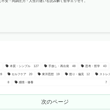
む不安・同調圧力・人生の迷いを読み解く哲学エッセイ。
5
本質・シンプル
127
手放し・再出発
48
思考・哲学
43
28
セルフケア
20
東洋思想
19
怒り・偏見
12
ストレ
8
感情・修養
7
次のページ