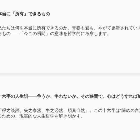
本当に「所有」できるもの
私たちは何を本当に所有できるのか。青春も愛も、やがて更新されてい
るもの――「今この瞬間」の意味を哲学的に考察します。
十六字の人生訓——争うか、争わないか。その狭間で、心はどうすれば
「得之淡然、失之泰然、争之必然、順其自然」。この十六字は“諦めの言
るための、現実的な人生哲学を解き明かす。