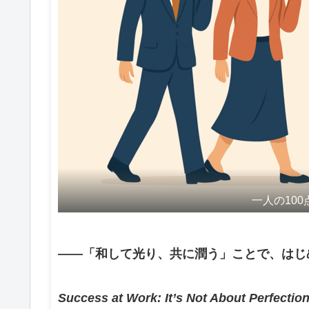
一人の10
――「和して光り、共に潤う」ことで、はじ
Success at Work: It’s Not About Perfection