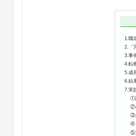
1.
2.
3.
4.
5.
6.
7.
①
②
③
④
⑤