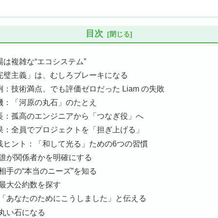
目次
職場は複雑な“エコシステム”
「完璧主義」は、むしろブレーキになる
事例：技術満点、でも評価ゼロだった Liam の失敗
転機：「河原の丸石」のたとえ
成長：孤高のエンジニアから「つなぎ役」へ
結果：全員でプロジェクトを「担ぎ上げる」
実践ヒント：「和して光る」ための6つの習慣
誰が関係者かを明確にする
相手の“本当のニーズ”を知る
最大公約数を探す
「あなたのためにこうしました」と伝える
丸い石になる