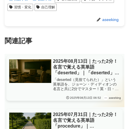
習慣・変化
自己理解
aseeking
関連記事
2025年08月13日｜たった2分！
名言で覚える英単語
「deserted」｜「deserted」が
教える、“見捨てられた場所
「deserted（見捨てられた）」という
に、記憶と再生の兆しが宿る”
英単語を、ジョーン・ディディオンの
名言と共に2分でマスター！英・日・中
の3言語例文や発音、ショートストーリ
ーで理解が深まる毎日英語学習、
aseeking
2025年08月13日 06:52
「deserted」が教える、“見捨てられた
場所に、記憶と再生の兆しが宿る”
2025年07月31日｜たった2分！
名言で覚える英単語
「procedure」｜