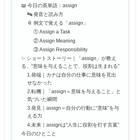
📖 今日の英単語：assign
🔤 発音と読み方
📎 例文で覚える「assign」
① Assign a Task
② Assign Meaning
③ Assign Responsibility
✨ ショートストーリー｜「assign」が教え
る、“意味を与えることで、役割は生まれる”
1.発端｜カナは自分の仕事に意味を見出
せなかった
2.転機｜「assign＝意味を与えること」と
気づいた瞬間
3.発見｜assign＝自分の行動に“意味”を与
える力
4.未来｜assignは“人生に役割を灯す言葉”
今日のひとこと