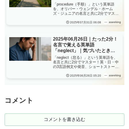
「procedure」が教える、“混乱
「procedure（手順）」という英単語
の中の秩序と思考の構え”
を、オリバー・ウェンデル・ホーム
ズ・ジュニアの名言と共に2分でマスタ
ー！英・日・中の3言語例文や発音、シ
ョートストーリーで理解が深まる毎日
aseeking
2025年07月31日 06:08
英語学習、「procedure」が教える、“混
乱の中の秩序と思考の構え”
2025年06月26日｜たった2分！
名言で覚える英単語
「neglect」｜気づいたときに
は遅かった
「neglect（怠る）」という英単語を、
名言と共に2分でマスター！英・日・中
の3言語例文や発音、ショートストーリ
ーで理解が深まる毎日英語学習、気づ
いたときには遅かった
aseeking
2025年06月26日 05:20
コメント
コメントを書き込む