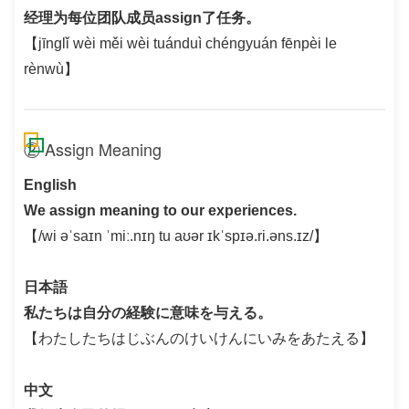
经理为每位团队成员assign了任务。
【jīnglǐ wèi měi wèi tuánduì chéngyuán fēnpèi le
rènwù】
② Assign Meaning
English
We assign meaning to our experiences.
【/wi əˈsaɪn ˈmiː.nɪŋ tu aʊər ɪkˈspɪə.ri.əns.ɪz/】
日本語
私たちは自分の経験に意味を与える。
【わたしたちはじぶんのけいけんにいみをあたえる】
中文