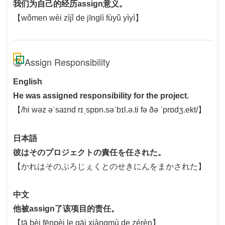
我们为自己的经历assign意义。
【wǒmen wèi zìjǐ de jīnglì fùyǔ yìyì】
③ Assign Responsibility
English
He was assigned responsibility for the project.
【/hi wəz əˈsaɪnd rɪˌspɒn.səˈbɪl.ə.ti fə ðə ˈprɒdʒ.ekt/】
日本語
彼はそのプロジェクトの責任を任された。
【かれはそのぷろじぇくとのせきにんをまかされた】
中文
他被assign了该项目的责任。
【tā bèi fēnpèi le gāi xiàngmù de zérèn】