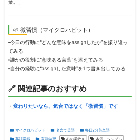
葉。」
🌱 微習慣（マイクロハビット）
•今日の行動に“どんな意味をassignしたか”を振り返っ
てみる
•誰かの役割に“意味ある言葉”を添えてみる
•自分の経験に“assignした意味”を1つ書き出してみる
🔗 関連記事のおすすめ
・
変わりたいなら、気合ではなく「微習慣」です
マイクロハビット
名言で英語
每日2分英単語
英語学習
言語学習
心の柔軟さ
本質・シンプル