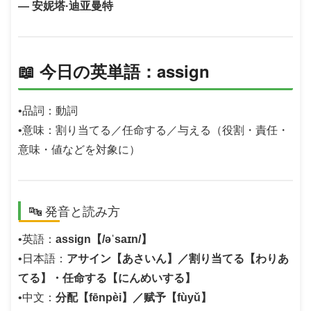
— 安妮塔·迪亚曼特
📖 今日の英単語：assign
•品詞：動詞
•意味：割り当てる／任命する／与える（役割・責任・
意味・値などを対象に）
🔤 発音と読み方
•英語：
assign【/əˈsaɪn/】
•日本語：
アサイン【あさいん】／割り当てる【わりあ
てる】・任命する【にんめいする】
•中文：
分配【fēnpèi】／赋予【fùyǔ】