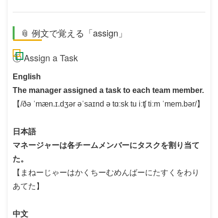
📎 例文で覚える「assign」
① Assign a Task
English
The manager assigned a task to each team member.
【/ðə ˈmæn.ɪ.dʒər əˈsaɪnd ə tɑːsk tu iːʧ tiːm ˈmem.bər/】
日本語
マネージャーは各チームメンバーにタスクを割り当て
た。
【まねーじゃーはかくちーむめんばーにたすくをわり
あてた】
中文