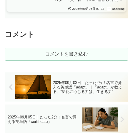
音、ショートストーリーで理解が深ま
る毎日英語学習、「certificate」が教え
aseeking
2025年09月05日 07:22
る、“信頼のかたち”
コメント
コメントを書き込む
2025年09月03日｜たった2分！名言で覚
える英単語「adapt」｜「adapt」が教え
る、“変化に応じる力は、生きる力”
2025年09月05日｜たった2分！名言で覚
える英単語「certificate」