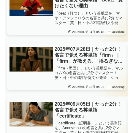
けたくない理由
「beat（打つ）」という英単語を、マ
ヤ・アンジェロウの名言と共に2分でマ
スター！英・日・中の3言語例文や発
音、ショートストーリーで理解が深ま
る毎日英語学習、負けたくない理由
aseeking
2025年07月04日 05:48
2025年07月28日｜たった2分！
名言で覚える英単語「firm」｜
「firm」が教える、“揺るぎない
存在感”
「firm（堅固）」という英単語を、マル
コムXの名言と共に2分でマスター！
英・日・中の3言語例文や発音、ショー
トストーリーで理解が深まる毎日英語
学習、「firm」が教える、“揺るぎない
aseeking
2025年07月28日 05:02
存在感”
2025年09月05日｜たった2分！
名言で覚える英単語
「certificate」
「certificate（証明書）」という英単語
を、Anonymousの名言と共に2分でマ
スター！英・日・中の3言語例文や発