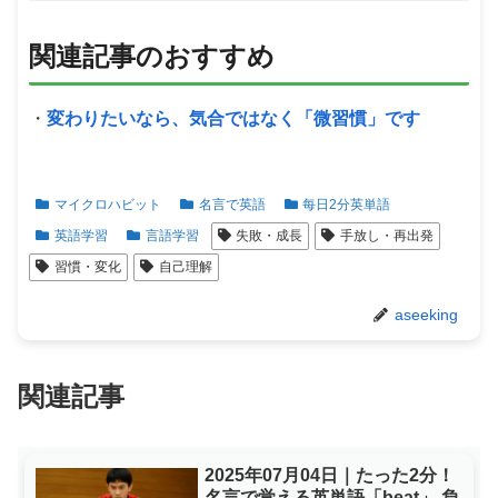
関連記事のおすすめ
・
変わりたいなら、気合ではなく「微習慣」です
マイクロハビット
名言で英語
每日2分英単語
英語学習
言語学習
失敗・成長
手放し・再出発
習慣・変化
自己理解
aseeking
関連記事
2025年07月04日｜たった2分！
名言で覚える英単語「beat」 負