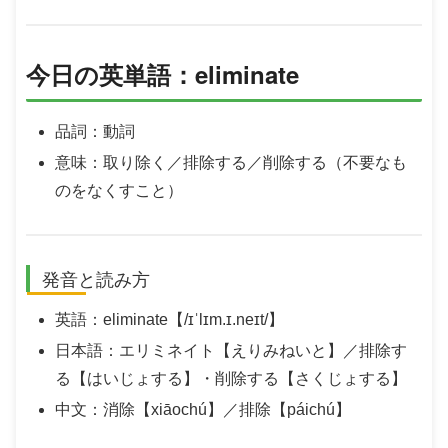
今日の英単語：eliminate
品詞：動詞
意味：取り除く／排除する／削除する（不要なも
のをなくすこと）
発音と読み方
英語：eliminate【/ɪˈlɪm.ɪ.neɪt/】
日本語：エリミネイト【えりみねいと】／排除す
る【はいじょする】・削除する【さくじょする】
中文：消除【xiāochú】／排除【páichú】