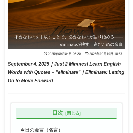
不要なものを手放すことで、必要なものが語り始める——
eliminateが映す、進むための余白
2025年09月04日 05:20
2025年10月19日 18:57
September 4, 2025｜Just 2 Minutes! Learn English
Words with Quotes – “eliminate”｜Eliminate: Letting
Go to Move Forward
目次
今日の金言（名言）