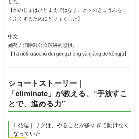
した。
【かのじょはひとまえではなすことへのきょうふをこ
くふくするためにどりょくした】
中文
她努力消除对公众演讲的恐惧。
【Tā nǔlì xiāochú duì gōngzhòng yǎnjiǎng de kǒngjù】
ショートストーリー｜
「eliminate」が教える、“手放すこ
とで、進める力”
1.発端｜リクは、やることが多すぎて動けなく
なっていた