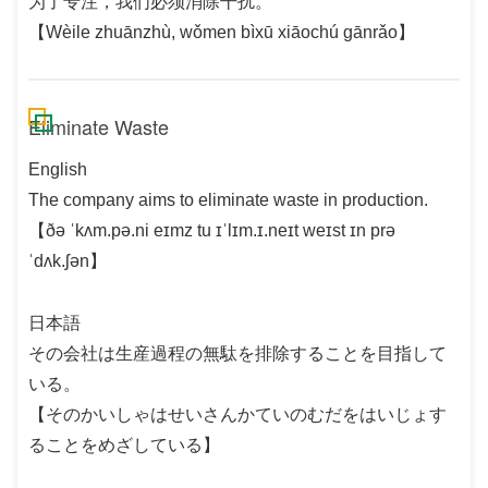
为了专注，我们必须消除干扰。
【Wèile zhuānzhù, wǒmen bìxū xiāochú gānrǎo】
Eliminate Waste
English
The company aims to eliminate waste in production.
【ðə ˈkʌm.pə.ni eɪmz tu ɪˈlɪm.ɪ.neɪt weɪst ɪn prə
ˈdʌk.ʃən】
日本語
その会社は生産過程の無駄を排除することを目指して
いる。
【そのかいしゃはせいさんかていのむだをはいじょす
ることをめざしている】