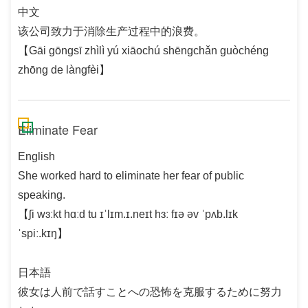
中文
该公司致力于消除生产过程中的浪费。
【Gāi gōngsī zhìlì yú xiāochú shēngchǎn guòchéng
zhōng de làngfèi】
Eliminate Fear
English
She worked hard to eliminate her fear of public
speaking.
【ʃi wɜːkt hɑːd tu ɪˈlɪm.ɪ.neɪt hɜː fɪə əv ˈpʌb.lɪk
ˈspiː.kɪŋ】
日本語
彼女は人前で話すことへの恐怖を克服するために努力